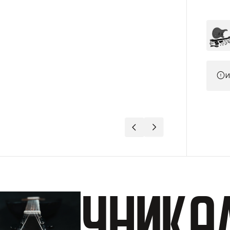
И
Уника