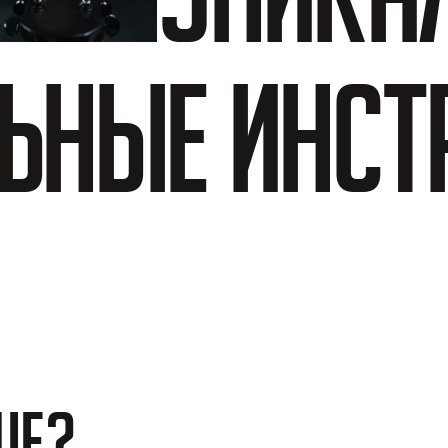
ьные инст
ШЕ?